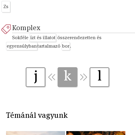
Zs
Komplex
Sokféle
ízt és illatot
összerendezetten és
egyensúlyban
tartalmazó
bor
.
j
k
l
Témánál vagyunk