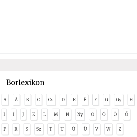
Borlexikon
A
Á
B
C
Cs
D
E
É
F
G
Gy
H
I
Í
J
K
L
M
N
Ny
O
Ó
Ö
Ő
P
R
S
Sz
T
U
Ú
Ü
V
W
Z