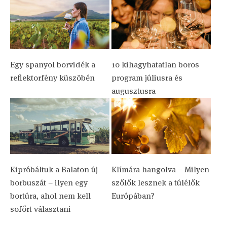
Egy spanyol borvidék a
10 kihagyhatatlan boros
reflektorfény küszöbén
program júliusra és
augusztusra
Kipróbáltuk a Balaton új
Klímára hangolva – Milyen
borbuszát – ilyen egy
szőlők lesznek a túlélők
bortúra, ahol nem kell
Európában?
sofőrt választani