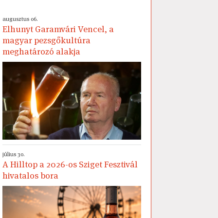
augusztus 06.
Elhunyt Garamvári Vencel, a
magyar pezsgőkultúra
meghatározó alakja
július 30.
A Hilltop a 2026-os Sziget Fesztivál
hivatalos bora