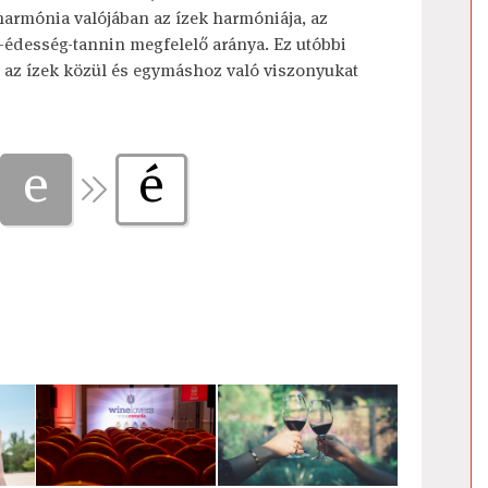
armónia valójában az ízek harmóniája, az
-édesség-tannin megfelelő aránya. Ez utóbbi
i az ízek közül és egymáshoz való viszonyukat
e
é