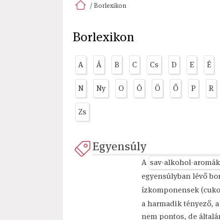
/ Borlexikon
Borlexikon
A
Á
B
C
Cs
D
E
É
N
Ny
O
Ó
Ö
Ő
P
R
Zs
Egyensúly
A
sav-alkohol-aromák
egyensúlyban lévő bo
ízkomponensek (cuko
a harmadik tényező, 
nem pontos, de által