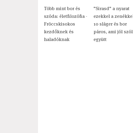
Több mint bor és
"Sirasd" a nyarat
szóda: életfilozófia -
ezekkel a zenékkel
Fröccskisokos
10 sláger és bor
kezdőknek és
páros, ami jól szól
haladóknak
együtt