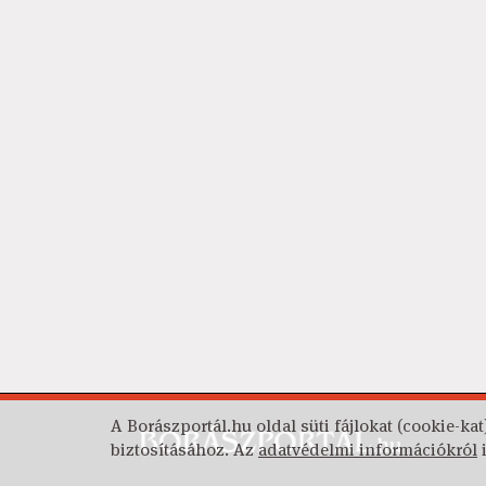
A Borászportál.hu oldal süti fájlokat (cookie-kat
biztosításához. Az
adatvédelmi információkról
i