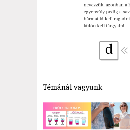
nevezzük, azonban a h
egyensúly pedig a sav
hármat ki kell ragadn
külön kell tárgyalni.
d
Témánál vagyunk