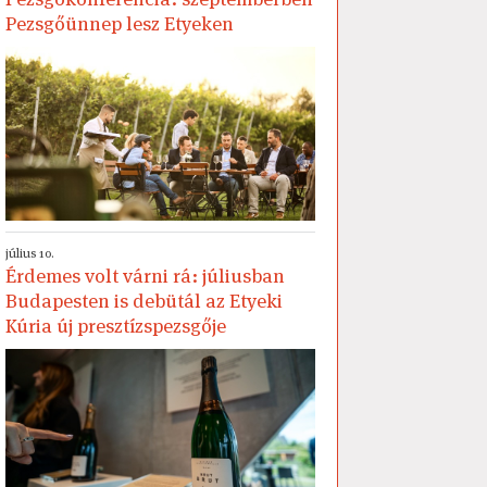
Pezsgőünnep lesz Etyeken
július 10.
Érdemes volt várni rá: júliusban
Budapesten is debütál az Etyeki
Kúria új presztízspezsgője