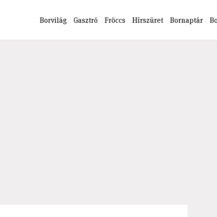
Borvilág
Gasztró
Fröccs
Hírszüret
Bornaptár
B