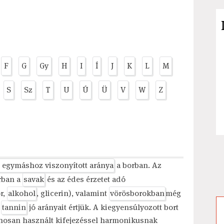
F
G
Gy
H
I
Í
J
K
L
M
S
Sz
T
U
Ú
Ü
V
W
Z
 egymáshoz viszonyított aránya
a borban. Az
rban a
savak
és az édes érzetet adó
r,
alkohol
, glicerin), valamint
vörösborokban
még
a
tannin
jó arányait értjük. A kiegyensúlyozott bort
ánosan használt kifejezéssel harmonikusnak