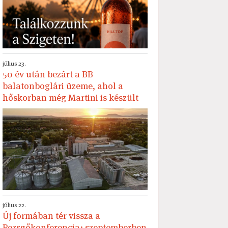
július 23.
50 év után bezárt a BB
balatonboglári üzeme, ahol a
hőskorban még Martini is készült
július 22.
Új formában tér vissza a
Pezsgőkonferencia: szeptemberben