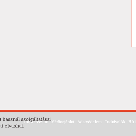
) használ szolgáltatásai
Impresszum
Médiaajánlat
Adatvédelem
Tudnivalók
Hírl
tt olvashat.