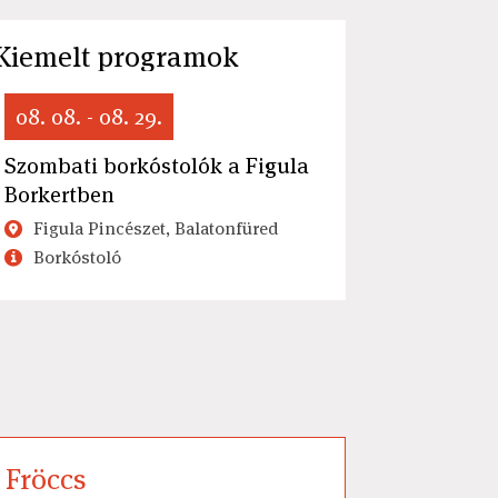
Kiemelt programok
08. 08. - 08. 29.
Szombati borkóstolók a Figula
Borkertben
Figula Pincészet, Balatonfüred
Borkóstoló
Fröccs