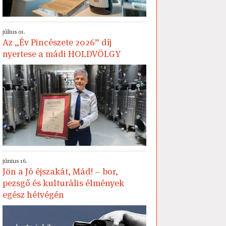
július 01.
Az „Év Pincészete 2026” díj
nyertese a mádi HOLDVÖLGY
június 16.
Jön a Jó éjszakát, Mád! – bor,
pezsgő és kulturális élmények
egész hétvégén