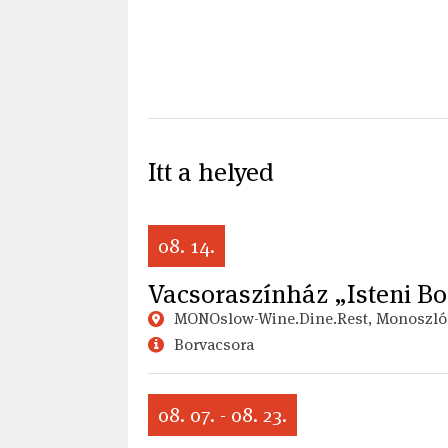
Itt a helyed
08. 14.
Vacsoraszínház „Isteni Bor
MONOslow-Wine.Dine.Rest, Monoszló
Borvacsora
08. 07. - 08. 23.