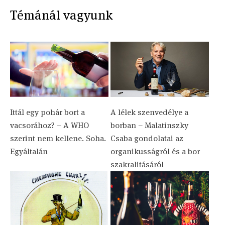
Témánál vagyunk
Ittál egy pohár bort a
A lélek szenvedélye a
vacsorához? – A WHO
borban – Malatinszky
szerint nem kellene. Soha.
Csaba gondolatai az
Egyáltalán
organikusságról és a bor
szakralitásáról