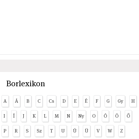
Borlexikon
A
Á
B
C
Cs
D
E
É
F
G
Gy
H
I
Í
J
K
L
M
N
Ny
O
Ó
Ö
Ő
P
R
S
Sz
T
U
Ú
Ü
V
W
Z