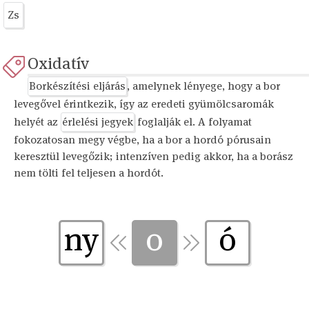
Zs
Oxidatív
Borkészítési eljárás
, amelynek lényege, hogy a bor
levegővel érintkezik, így az eredeti gyümölcsaromák
helyét az
érlelési jegyek
foglalják el. A folyamat
fokozatosan megy végbe, ha a bor a hordó pórusain
keresztül levegőzik; intenzíven pedig akkor, ha a borász
nem tölti fel teljesen a hordót.
ny
o
ó