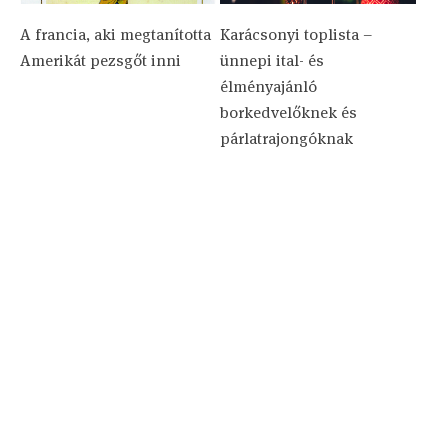
A francia, aki megtanította
Karácsonyi toplista –
Amerikát pezsgőt inni
ünnepi ital- és
élményajánló
borkedvelőknek és
párlatrajongóknak