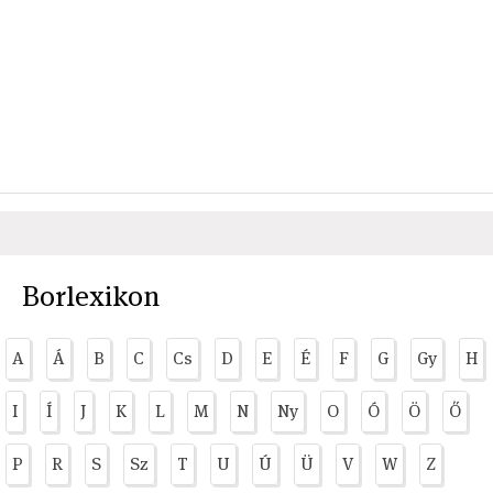
Borlexikon
A
Á
B
C
Cs
D
E
É
F
G
Gy
H
I
Í
J
K
L
M
N
Ny
O
Ó
Ö
Ő
P
R
S
Sz
T
U
Ú
Ü
V
W
Z