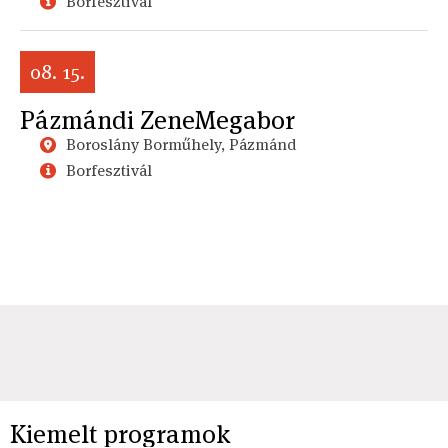
Borfesztivál
08. 15.
Pázmándi ZeneMegabor
Boroslány Borműhely, Pázmánd
Borfesztivál
Kiemelt programok