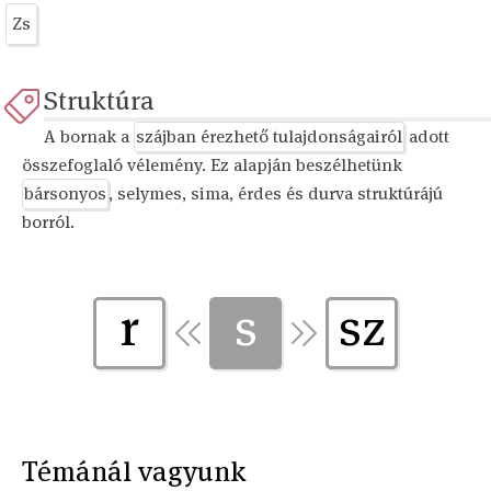
Zs
Struktúra
A bornak a
szájban érezhető tulajdonságairól
adott
összefoglaló vélemény. Ez alapján beszélhetünk
bársonyos
, selymes, sima, érdes és durva struktúrájú
borról.
r
s
sz
Témánál vagyunk