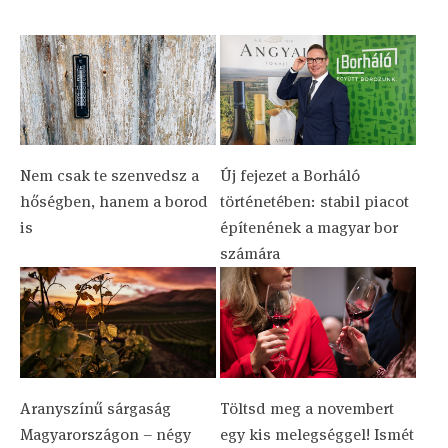
Nem csak te szenvedsz a
Új fejezet a Borháló
hőségben, hanem a borod
történetében: stabil piacot
is
építenének a magyar bor
számára
Aranyszínű sárgaság
Töltsd meg a novembert
Magyarországon – négy
egy kis melegséggel! Ismét