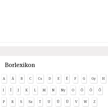
Borlexikon
A
Á
B
C
Cs
D
E
É
F
G
Gy
H
I
Í
J
K
L
M
N
Ny
O
Ó
Ö
Ő
P
R
S
Sz
T
U
Ú
Ü
V
W
Z