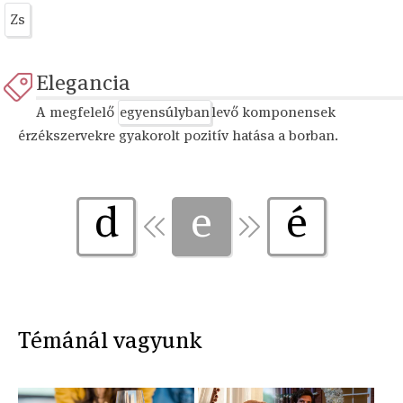
Zs
Elegancia
A megfelelő
egyensúlyban
levő komponensek
érzékszervekre gyakorolt pozitív hatása a borban.
d
e
é
Témánál vagyunk