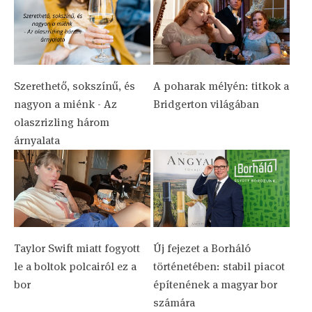
Szerethető, sokszínű, és
A poharak mélyén: titkok a
nagyon a miénk - Az
Bridgerton világában
olaszrizling három
árnyalata
Taylor Swift miatt fogyott
Új fejezet a Borháló
le a boltok polcairól ez a
történetében: stabil piacot
bor
építenének a magyar bor
számára