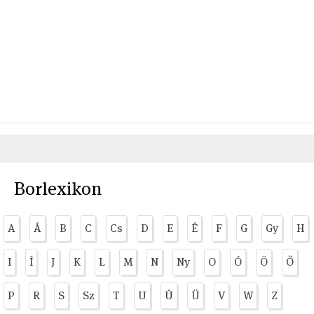
Borlexikon
A
Á
B
C
Cs
D
E
É
F
G
Gy
H
I
Í
J
K
L
M
N
Ny
O
Ó
Ö
Ő
P
R
S
Sz
T
U
Ú
Ü
V
W
Z