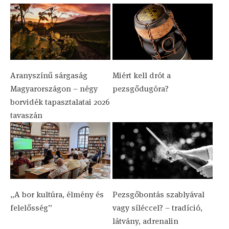
Aranyszínű sárgaság
Miért kell drót a
Magyarországon – négy
pezsgődugóra?
borvidék tapasztalatai 2026
tavaszán
„A bor kultúra, élmény és
Pezsgőbontás szablyával
felelősség”
vagy síléccel? – tradíció,
látvány, adrenalin