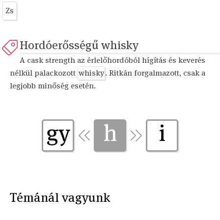
Zs
Hordóerősségű whisky
A cask strength az érlelőhordóból hígítás és keverés
nélkül palackozott
whisky
. Ritkán forgalmazott, csak a
legjobb minőség esetén.
gy
h
i
Témánál vagyunk