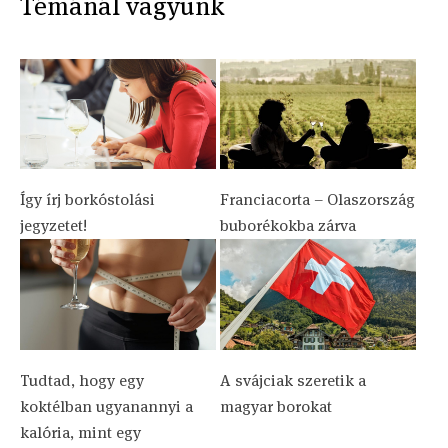
Témánál vagyunk
Így írj borkóstolási
Franciacorta – Olaszország
jegyzetet!
buborékokba zárva
Tudtad, hogy egy
A svájciak szeretik a
koktélban ugyanannyi a
magyar borokat
kalória, mint egy