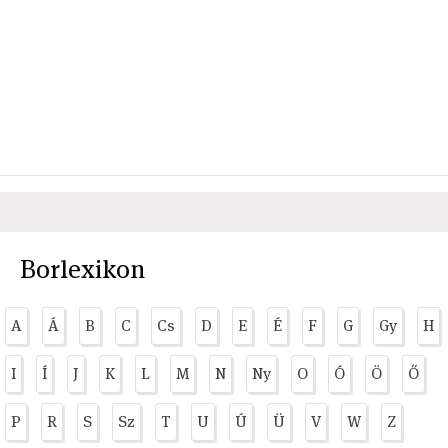
Borlexikon
A
Á
B
C
Cs
D
E
É
F
G
Gy
H
I
Í
J
K
L
M
N
Ny
O
Ó
Ö
Ő
P
R
S
Sz
T
U
Ú
Ü
V
W
Z