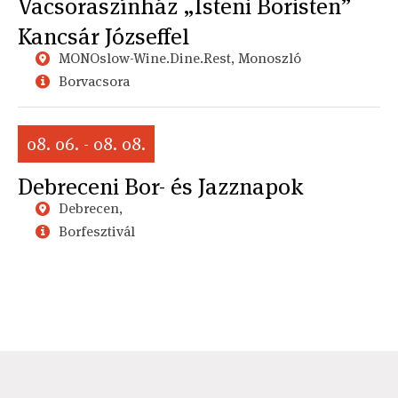
Vacsoraszínház „Isteni Boristen”
Kancsár Józseffel
MONOslow-Wine.Dine.Rest, Monoszló
Borvacsora
08. 06. - 08. 08.
Debreceni Bor- és Jazznapok
Debrecen,
Borfesztivál