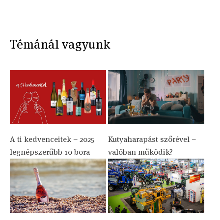
Témánál vagyunk
A ti kedvenceitek – 2025
Kutyaharapást szőrével –
legnépszerűbb 10 bora
valóban működik?