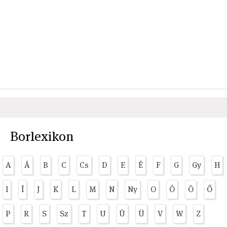
Borlexikon
A
Á
B
C
Cs
D
E
É
F
G
Gy
H
I
Í
J
K
L
M
N
Ny
O
Ó
Ö
Ő
P
R
S
Sz
T
U
Ú
Ü
V
W
Z