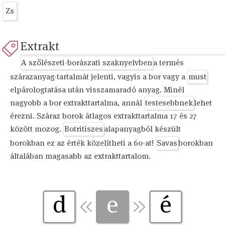
Zs
Extrakt
A szőlészeti-borászati szaknyelvben
a termés
szárazanyag-tartalmát jelenti, vagyis a bor vagy a
must
elpárologtatása után visszamaradó anyag. Minél
nagyobb a bor extrakttartalma, annál
testesebbnek
lehet
érezni. Száraz borok átlagos extrakttartalma 17 és 27
között mozog.
Botritiszes
alapanyagból készült
borokban ez az érték közelítheti a 60-at!
Savas
borokban
általában magasabb az extrakttartalom.
d
e
é