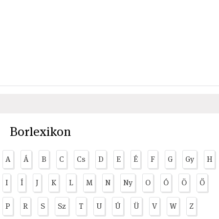
Borlexikon
A
Á
B
C
Cs
D
E
É
F
G
Gy
H
I
Í
J
K
L
M
N
Ny
O
Ó
Ö
Ő
P
R
S
Sz
T
U
Ú
Ü
V
W
Z