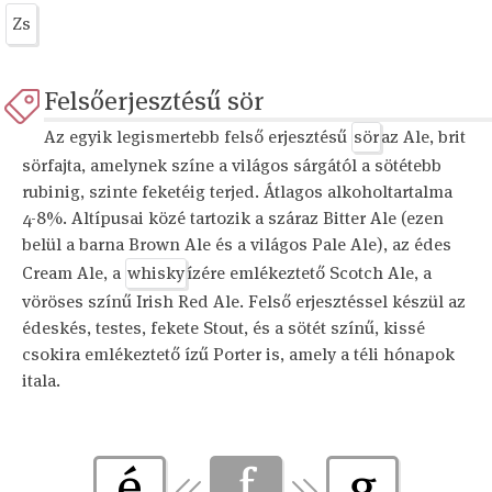
Zs
Felsőerjesztésű sör
Az egyik legismertebb felső erjesztésű
sör
az Ale, brit
sörfajta, amelynek színe a világos sárgától a sötétebb
rubinig, szinte feketéig terjed. Átlagos alkoholtartalma
4-8%. Altípusai közé tartozik a száraz Bitter Ale (ezen
belül a barna Brown Ale és a világos Pale Ale), az édes
Cream Ale, a
whisky
ízére emlékeztető Scotch Ale, a
vöröses színű Irish Red Ale. Felső erjesztéssel készül az
édeskés, testes, fekete Stout, és a sötét színű, kissé
csokira emlékeztető ízű Porter is, amely a téli hónapok
itala.
é
f
g