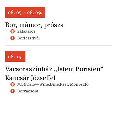
08. 05. - 08. 09.
Bor, mámor, prósza
Zalakaros,
Borfesztivál
08. 14.
Vacsoraszínház „Isteni Boristen”
Kancsár Józseffel
MONOslow-Wine.Dine.Rest, Monoszló
Borvacsora