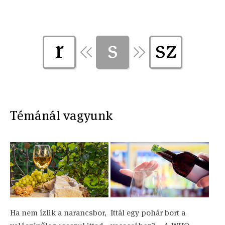
r
s
sz
Témánál vagyunk
Ha nem ízlik a narancsbor,
Ittál egy pohár bort a