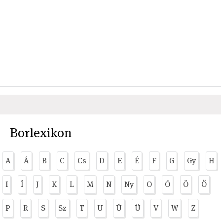
Borlexikon
A
Á
B
C
Cs
D
E
É
F
G
Gy
H
I
Í
J
K
L
M
N
Ny
O
Ó
Ö
Ő
P
R
S
Sz
T
U
Ú
Ü
V
W
Z