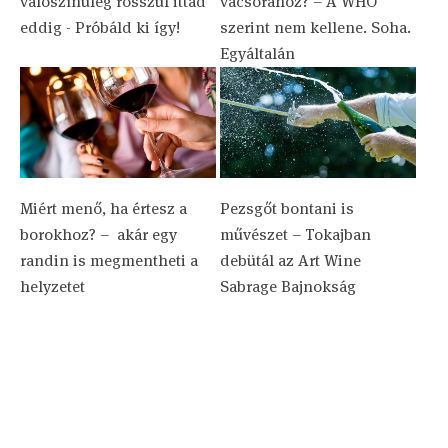
valószínűleg rosszul ittad
vacsorához? – A WHO
eddig - Próbáld ki így!
szerint nem kellene. Soha.
Egyáltalán
Miért menő, ha értesz a
Pezsgőt bontani is
borokhoz? – ​ akár egy
művészet – Tokajban
randin is megmentheti a
debütál az Art Wine
helyzetet
Sabrage Bajnokság