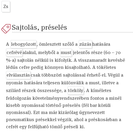
Zs
Sajtolás, préselés
A
lebogyózott
, ömlesztett szőlő a
zúzás
hatására
cefrévé
alakul, melyből a
must
jelentős része (60 – 70
%-a) sajtolás nélkül is kifolyik. A visszamaradt kevésbé
lédús cefre pedig könnyen kisajtolható. A tökéletes
elválasztás
csak többszöri sajtolással érhető el. Végül a
nyomás hatására teljesen különválik a must, illetve a
szilárd részek összessége, a
törköly
. A kíméletes
feldolgozás követelményrendszerében fontos a minél
kisebb nyomással történő préselés (fél bar körüli
nyomással). Ezt ma már kizárólag úgynevezett
pneumatikus présekkel végzik, ahol a préskosárban a
cefrét egy felfújható tömlő préseli ki.